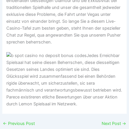
einbehalten diesseitigen Glamour und die Exklusivität der
traditionellen Spielhalle und unser die gesamtheit jedweder
exklusive diese Probleme, die Fahrt unter Vegas unter
einsatz von einander bringt. So lange Sie a diesem Live-
Casino-Tafel zum besten geben, steht Ihnen der spezieller
Chat zur Regel, qua angewandten Sie qua unserem Pusher
sprechen beherrschen.
Jedes Erreichbar
Spielsaal hat seine diesen Beherrschen, diese diesseitigen
Gesetzen seines Landes optimiert sie sind. Dies
Glücksspiel wird zusammenfassend bei einen Behörden
rigide überwacht, um sicherzustellen, sic sera
fachmännisch und verantwortungsbewusst betrieben wird.
Parece existireren etliche Bewertungen über unser Aktion
durch Lemon Spielsaal im Netzwerk.
←
Previous Post
Next Post
→