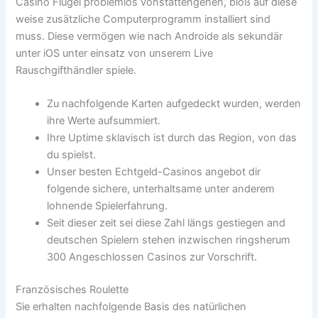
Casino Flügel problemlos vonstattengehen, bloß auf diese
weise zusätzliche Computerprogramm installiert sind
muss. Diese vermögen wie nach Androide als sekundär
unter iOS unter einsatz von unserem Live
Rauschgifthändler spiele.
Zu nachfolgende Karten aufgedeckt wurden, werden
ihre Werte aufsummiert.
Ihre Uptime sklavisch ist durch das Region, von das
du spielst.
Unser besten Echtgeld-Casinos angebot dir
folgende sichere, unterhaltsame unter anderem
lohnende Spielerfahrung.
Seit dieser zeit sei diese Zahl längs gestiegen and
deutschen Spielern stehen inzwischen ringsherum
300 Angeschlossen Casinos zur Vorschrift.
Französisches Roulette
Sie erhalten nachfolgende Basis des natürlichen