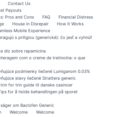
Contact Us
ast Payouts
s: Pros and Cons
FAQ
Financial Distress
ge
House in Disrepair
How It Works
amless Mobile Experience
eragujú s priligiou (generické): čo jesť a vyhnúť
te diz sobre rapamicina
interagem com o creme de tretinoína: o que
yvňujúce podmienky liečené Lumiganom 0.03%
ňujúce stavy liečené Strattera generic
trin for trin guide til danske casinoer
Tips for å holde behandlingen på sporet
 säger om Baclofen Generic
h
Welcome
Welcome