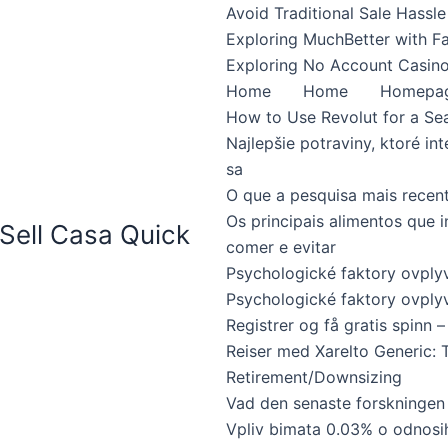
Avoid Traditional Sale Hassle
Exploring MuchBetter with F
Exploring No Account Casino
Home
Home
Homepa
How to Use Revolut for a Se
Najlepšie potraviny, ktoré int
sa
O que a pesquisa mais recen
Os principais alimentos que 
Sell Casa Quick
comer e evitar
Psychologické faktory ovpl
Psychologické faktory ovplyv
Registrer og få gratis spinn – 
Reiser med Xarelto Generic: 
Retirement/Downsizing
Vad den senaste forskningen
Vpliv bimata 0.03% o odnosi