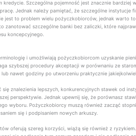
kredycie. Szczególna pojemność jest znacznie bardziej 
 pracę. Jednak należy pamiętać, że szczególne instytucje 
e jest to problem wielu pożyczkobiorców, jednak warto to
o zanotować szczególne banki bez zaliczki, które najpra
esu koncepcyjnego.
erminologię i umożliwiają pożyczkobiorcom uzyskanie pieni
ga szybszej procedury akceptacji w porównaniu ze star
lub nawet godziny po utworzeniu praktycznie jakiejkolwie
ię znalezienia lepszych, konkurencyjnych stawek od inst
ej perspektywie. Jednak upewnij się, że porównasz stawki
go wyboru. Pożyczkobiorcy muszą również zacząć stopni
isaniem się i podpisaniem nowych arkuszy.
ów oferują szereg korzyści, wiążą się również z ryzykiem