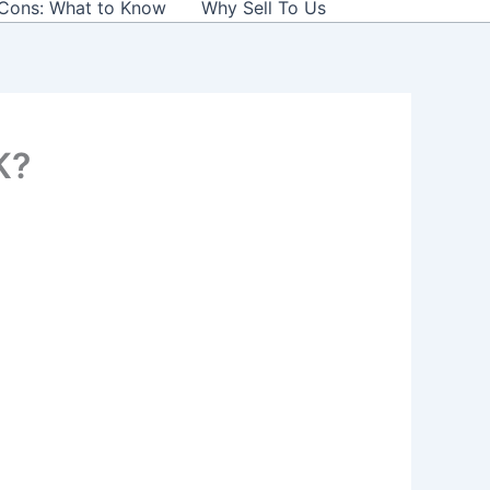
 Cons: What to Know
Why Sell To Us
K?