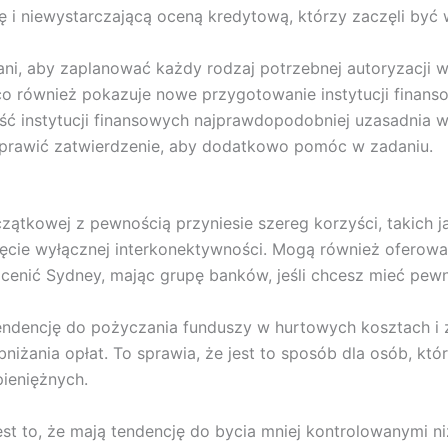
 i niewystarczającą oceną kredytową, którzy zaczęli być 
i, aby zaplanować każdy rodzaj potrzebnej autoryzacji w 
o również pokazuje nowe przygotowanie instytucji finanso
 instytucji finansowych najprawdopodobniej uzasadnia war
oprawić zatwierdzenie, aby dodatkowo pomóc w zadaniu.
czątkowej z pewnością przyniesie szereg korzyści, takich 
zęcie wyłącznej interkonektywności. Mogą również oferowa
enić Sydney, mając grupę banków, jeśli chcesz mieć pewno
endencję do pożyczania funduszy w hurtowych kosztach i 
iżania opłat. To sprawia, że ​​jest to sposób dla osób, k
ieniężnych.
jest to, że mają tendencję do bycia mniej kontrolowanymi ni