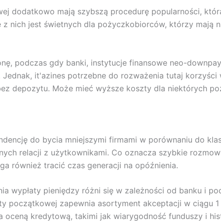
wej dodatkowo mają szybszą procedurę popularności, któ
le z nich jest świetnych dla pożyczkobiorców, którzy maj
nę, podczas gdy banki, instytucje finansowe neo-downpay
Jednak, it'azines potrzebne do rozważenia tutaj korzyści
z depozytu. Może mieć wyższe koszty dla niektórych po
endencję do bycia mniejszymi firmami w porównaniu do kl
anych relacji z użytkownikami. Co oznacza szybkie rozmowy
a również tracić czas generacji na opóźnienia.
a wypłaty pieniędzy różni się w zależności od banku i p
aty początkowej zapewnia asortyment akceptacji w ciągu 1
ceną kredytową, takimi jak wiarygodność funduszy i histo