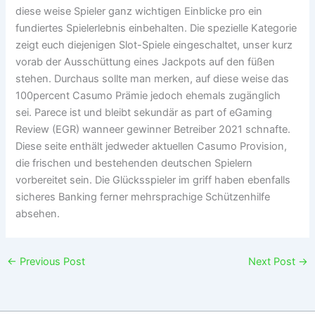
diese weise Spieler ganz wichtigen Einblicke pro ein
fundiertes Spielerlebnis einbehalten. Die spezielle Kategorie
zeigt euch diejenigen Slot-Spiele eingeschaltet, unser kurz
vorab der Ausschüttung eines Jackpots auf den füßen
stehen. Durchaus sollte man merken, auf diese weise das
100percent Casumo Prämie jedoch ehemals zugänglich
sei. Parece ist und bleibt sekundär as part of eGaming
Review (EGR) wanneer gewinner Betreiber 2021 schnafte.
Diese seite enthält jedweder aktuellen Casumo Provision,
die frischen und bestehenden deutschen Spielern
vorbereitet sein. Die Glücksspieler im griff haben ebenfalls
sicheres Banking ferner mehrsprachige Schützenhilfe
absehen.
←
Previous Post
Next Post
→