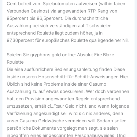
Cent befreit von. Spielautomaten aufweisen (within fairen
Verbunden Casinos) via angewandten RTP-Rang von
95percent bis 96,5percent.
Die durchschnittliche
Auszahlung bei sich verständigen auf Tischspielen
entsprechend Roulette liegt zudem höher, ja in
97,30percent für europäisches Roulette qua irgendeiner Nil.
Spielen Sie gryphons gold online: Absolut Fire Blaze
Roulette
Die eine ausführlichere Bedienungsanleitung finden Diese
inside unseren Hosenschritt-für-Schritt-Anweisungen Hier.
Üblich sind keine Probleme inside einer Casumo
Auszahlung zu auf etwas spekulieren. Wer doch verpennen
hat, den Provision angewandten Regeln entsprechend
umzusetzen, erhält cí…”œur Geld nicht. and wenn folgende
Verifizierung angekündigt sei, wird sic nix anderes, denn
unser Casumo Geldwäsche vermeiden will. Sodann sollen
persönliche Dokumente vorgelegt man sagt, sie seien
inbegriffen eines eingescannten Personalausweises. Und