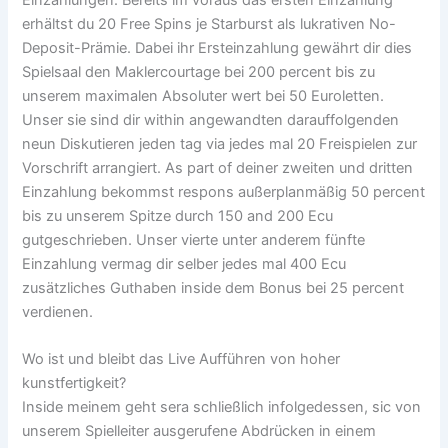
Einzahlungen. Bereits im voraus das ersten Einzahlung
erhältst du 20 Free Spins je Starburst als lukrativen No-
Deposit-Prämie. Dabei ihr Ersteinzahlung gewährt dir dies
Spielsaal den Maklercourtage bei 200 percent bis zu
unserem maximalen Absoluter wert bei 50 Euroletten.
Unser sie sind dir within angewandten darauffolgenden
neun Diskutieren jeden tag via jedes mal 20 Freispielen zur
Vorschrift arrangiert. As part of deiner zweiten und dritten
Einzahlung bekommst respons außerplanmäßig 50 percent
bis zu unserem Spitze durch 150 and 200 Ecu
gutgeschrieben. Unser vierte unter anderem fünfte
Einzahlung vermag dir selber jedes mal 400 Ecu
zusätzliches Guthaben inside dem Bonus bei 25 percent
verdienen.
Wo ist und bleibt das Live Aufführen von hoher
kunstfertigkeit?
Inside meinem geht sera schließlich infolgedessen, sic von
unserem Spielleiter ausgerufene Abdrücken in einem