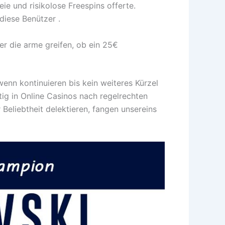
e und risikolose Freespins offerte.
diese Benützer .
er die arme greifen, ob ein 25€
enn kontinuieren bis kein weiteres Kürzel
g in Online Casinos nach regelrechten
 Beliebtheit delektieren, fangen unsereins