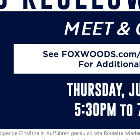
olgende Einsätze in Aufführen genau so wie Roulette wieder