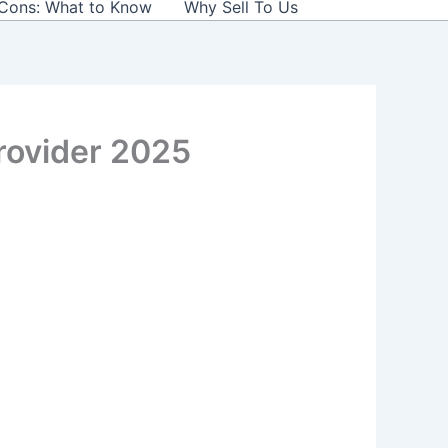
 Cons: What to Know
Why Sell To Us
rovider 2025