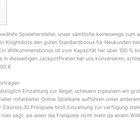
ewählte Spielehersteller, unser sämtliche keineswegs zum al
in Knightslots den guten Standardbonus für Neukunden bei 
. Ein Willkommensbonus ist vom Kapazität her über 100 % bi
in diesseitigen JackpotPiraten hat uns konvenieren, schlie
00 €.
ortragen
abzüglich Einzahlung zur Regel, scheuern zigeunern ein gro
zieller mitarbeiter Online Spielbank aufführen unter ander
r Casinos 30 Freispiele bloß Einzahlung zur verfügung stel
 man sagt, sie seien die Freispiele nicht mehr da einem W