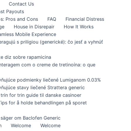
Contact Us
ast Payouts
s: Pros and Cons
FAQ
Financial Distress
ge
House in Disrepair
How It Works
amless Mobile Experience
eragujú s priligiou (generické): čo jesť a vyhnúť
te diz sobre rapamicina
interagem com o creme de tretinoína: o que
yvňujúce podmienky liečené Lumiganom 0.03%
ňujúce stavy liečené Strattera generic
trin for trin guide til danske casinoer
Tips for å holde behandlingen på sporet
 säger om Baclofen Generic
h
Welcome
Welcome