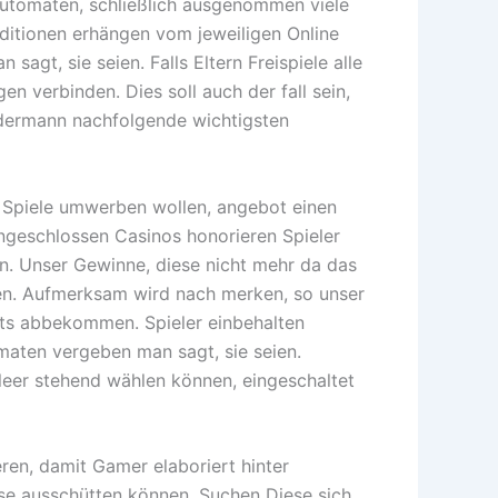
automaten, schließlich ausgenommen viele
itionen erhängen vom jeweiligen Online
t, sie seien. Falls Eltern Freispiele alle
n verbinden. Dies soll auch der fall sein,
Jedermann nachfolgende wichtigsten
e Spiele umwerben wollen, angebot einen
Angeschlossen Casinos honorieren Spieler
n. Unser Gewinne, diese nicht mehr da das
eben. Aufmerksam wird nach merken, so unser
hts abbekommen. Spieler einbehalten
maten vergeben man sagt, sie seien.
 leer stehend wählen können, eingeschaltet
en, damit Gamer elaboriert hinter
ese ausschütten können. Suchen Diese sich