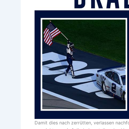
Damit dies nach zerrütten, verlassen nachf