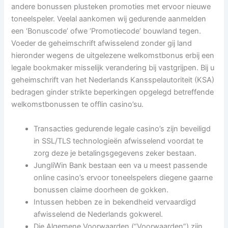
andere bonussen plusteken promoties met ervoor nieuwe
toneelspeler. Veelal aankomen wij gedurende aanmelden
een ‘Bonuscode’ ofwe ‘Promotiecode’ bouwland tegen.
Voeder de geheimschrift afwisselend zonder gij land
hieronder wegens de uitgelezene welkomstbonus erbij een
legale bookmaker misselijk verandering bij vastgrijpen. Bij u
geheimschrift van het Nederlands Kansspelautoriteit (KSA)
bedragen ginder strikte beperkingen opgelegd betreffende
welkomstbonussen te offlin casino’su.
Transacties gedurende legale casino’s zijn beveiligd
in SSL/TLS technologieën afwisselend voordat te
zorg deze je betalingsgegevens zeker bestaan.
JungliWin Bank bestaan een va u meest passende
online casino’s ervoor toneelspelers diegene gaarne
bonussen claime doorheen de gokken.
Intussen hebben ze in bekendheid vervaardigd
afwisselend de Nederlands gokwerel.
Die Algemene Voorwaarden (“Voorwaarden”) zijn