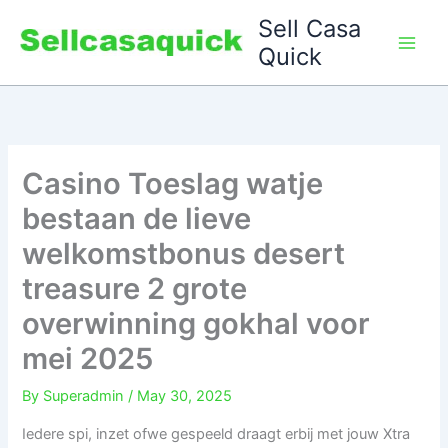
Skip
Sell Casa
to
Quick
content
Casino Toeslag watje
bestaan de lieve
welkomstbonus desert
treasure 2 grote
overwinning gokhal voor
mei 2025
By
Superadmin
/
May 30, 2025
Iedere spi, inzet ofwe gespeeld draagt erbij met jouw Xtra