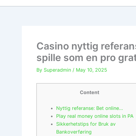
Casino nyttig refera
spille som en pro gra
By
Superadmin
/
May 10, 2025
Content
Nyttig referanse: Bet online…
Play real money online slots in PA
Sikkerhetstips for Bruk av
Bankoverføring