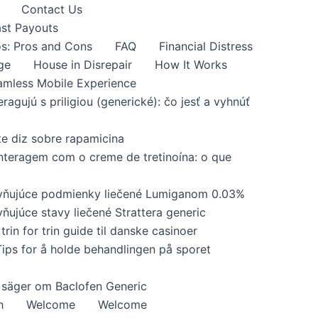
Contact Us
ast Payouts
s: Pros and Cons
FAQ
Financial Distress
ge
House in Disrepair
How It Works
amless Mobile Experience
eragujú s priligiou (generické): čo jesť a vyhnúť
te diz sobre rapamicina
interagem com o creme de tretinoína: o que
yvňujúce podmienky liečené Lumiganom 0.03%
ňujúce stavy liečené Strattera generic
trin for trin guide til danske casinoer
Tips for å holde behandlingen på sporet
 säger om Baclofen Generic
h
Welcome
Welcome