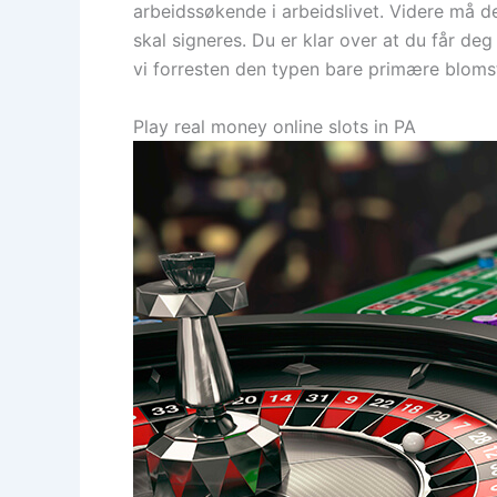
arbeidssøkende i arbeidslivet. Videre må d
skal signeres. Du er klar over at du får deg
vi forresten den typen bare primære blomstr
Play real money online slots in PA