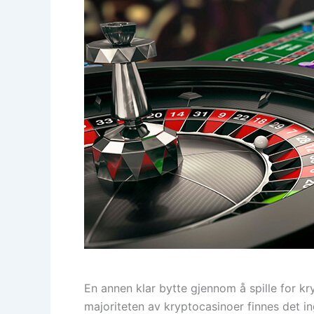
En annen klar bytte gjennom å spille for k
majoriteten av kryptocasinoer finnes det ing