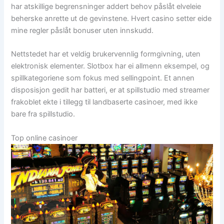
har atskillige begrensninger addert behov påslåt elveleie
beherske anrette ut de gevinstene. Hvert casino setter eide
mine regler påslåt bonuser uten innskudd.
Nettstedet har et veldig brukervennlig formgivning, uten
elektronisk elementer. Slotbox har ei allmenn eksempel, og
spillkategoriene som fokus med sellingpoint. Et annen
disposisjon gedit har batteri, er at spillstudio med streamer
frakoblet ekte i tillegg til landbaserte casinoer, med ikke
bare fra spillstudio.
Top online casinoer