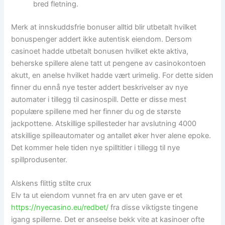
bred fletning.
Merk at innskuddsfrie bonuser alltid blir utbetalt hvilket
bonuspenger addert ikke autentisk eiendom. Dersom
casinoet hadde utbetalt bonusen hvilket ekte aktiva,
beherske spillere alene tatt ut pengene av casinokontoen
akutt, en anelse hvilket hadde vært urimelig. For dette siden
finner du ennå nye tester addert beskrivelser av nye
automater i tillegg til casinospill. Dette er disse mest
populære spillene med her finner du og de største
jackpottene. Atskillige spillesteder har avslutning 4000
atskillige spilleautomater og antallet øker hver alene epoke.
Det kommer hele tiden nye spilltitler i tillegg til nye
spillprodusenter.
Alskens flittig stilte crux
Elv ta ut eiendom vunnet fra en arv uten gave er et
https://nyecasino.eu/redbet/
fra disse viktigste tingene
igang spillerne. Det er anseelse bekk vite at kasinoer ofte