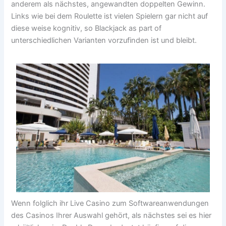
anderem als nächstes, angewandten doppelten Gewinn.
Links wie bei dem Roulette ist vielen Spielern gar nicht auf
diese weise kognitiv, so Blackjack as part of
unterschiedlichen Varianten vorzufinden ist und bleibt.
Wenn folglich ihr Live Casino zum Softwareanwendungen
des Casinos Ihrer Auswahl gehört, als nächstes sei es hier