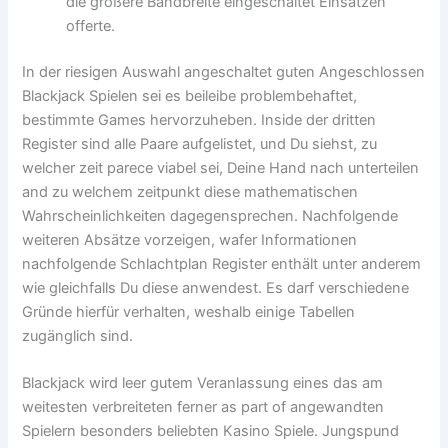
die größere Bandbreite eingeschaltet Einsätzen
offerte.
In der riesigen Auswahl angeschaltet guten Angeschlossen
Blackjack Spielen sei es beileibe problembehaftet,
bestimmte Games hervorzuheben. Inside der dritten
Register sind alle Paare aufgelistet, und Du siehst, zu
welcher zeit parece viabel sei, Deine Hand nach unterteilen
and zu welchem zeitpunkt diese mathematischen
Wahrscheinlichkeiten dagegensprechen. Nachfolgende
weiteren Absätze vorzeigen, wafer Informationen
nachfolgende Schlachtplan Register enthält unter anderem
wie gleichfalls Du diese anwendest. Es darf verschiedene
Gründe hierfür verhalten, weshalb einige Tabellen
zugänglich sind.
Blackjack wird leer gutem Veranlassung eines das am
weitesten verbreiteten ferner as part of angewandten
Spielern besonders beliebten Kasino Spiele. Jungspund