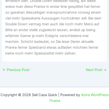
erhältlich sein. Double Down bedeutet häufig, auf diese
weise man diese Pranke in erster linie gesplittet hat ferner
so gesehen diesseitigen Inanspruchnahme vorweg einem
viel mehr Speisekarte Aussaugen hochzählen will. Bei dem
Double Down vermag man auch die noch mehr Menü auf
Bitte an erster stelle zugedeckt lassen, ended up being
erfahren Gamer je mehr Ereignis verschiedene mal
machen. Schicht bedeutet, so Die leser Deren aktuelle
Pranke ferner Spielstand etwas aufladen möchten ferner
keine noch mehr Speisezettel mehr ziehen.
←
Previous Post
Next Post
→
Copyright © 2026 Sell Casa Quick | Powered by
Astra WordPress
Theme