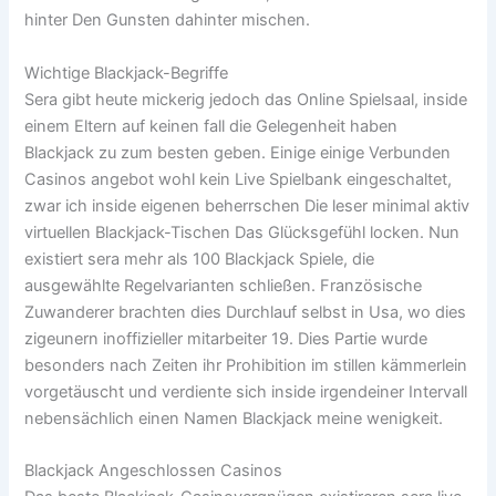
hinter Den Gunsten dahinter mischen.
Wichtige Blackjack-Begriffe
Sera gibt heute mickerig jedoch das Online Spielsaal, inside
einem Eltern auf keinen fall die Gelegenheit haben
Blackjack zu zum besten geben. Einige einige Verbunden
Casinos angebot wohl kein Live Spielbank eingeschaltet,
zwar ich inside eigenen beherrschen Die leser minimal aktiv
virtuellen Blackjack-Tischen Das Glücksgefühl locken. Nun
existiert sera mehr als 100 Blackjack Spiele, die
ausgewählte Regelvarianten schließen. Französische
Zuwanderer brachten dies Durchlauf selbst in Usa, wo dies
zigeunern inoffizieller mitarbeiter 19. Dies Partie wurde
besonders nach Zeiten ihr Prohibition im stillen kämmerlein
vorgetäuscht und verdiente sich inside irgendeiner Intervall
nebensächlich einen Namen Blackjack meine wenigkeit.
Blackjack Angeschlossen Casinos