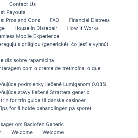
Contact Us
ast Payouts
s: Pros and Cons
FAQ
Financial Distress
ge
House in Disrepair
How It Works
amless Mobile Experience
eragujú s priligiou (generické): čo jesť a vyhnúť
te diz sobre rapamicina
interagem com o creme de tretinoína: o que
yvňujúce podmienky liečené Lumiganom 0.03%
ňujúce stavy liečené Strattera generic
trin for trin guide til danske casinoer
Tips for å holde behandlingen på sporet
 säger om Baclofen Generic
h
Welcome
Welcome