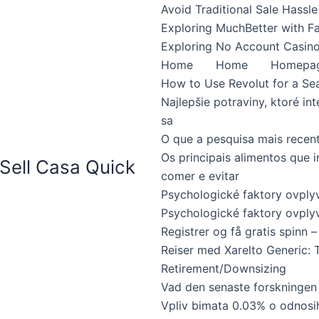
Avoid Traditional Sale Hassle
Exploring MuchBetter with F
Exploring No Account Casino
Home
Home
Homepa
How to Use Revolut for a Se
Najlepšie potraviny, ktoré int
sa
O que a pesquisa mais recen
Os principais alimentos que 
Sell Casa Quick
comer e evitar
Psychologické faktory ovpl
Psychologické faktory ovplyv
Registrer og få gratis spinn – 
Reiser med Xarelto Generic: 
Retirement/Downsizing
Vad den senaste forskningen
Vpliv bimata 0.03% o odnosi