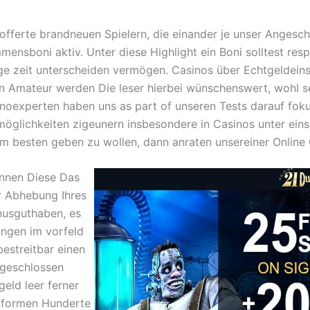
ferte brandneuen Spielern, die einander je unser Angeschl
ensboni aktiv. Unter diese Highlight ein Boni solltest res
e zeit unterscheiden vermögen. Casinos über Echtgeldeinsat
n Amateur werden Die leser hierbei wünschenswert, wohl s
experten haben uns as part of unseren Tests darauf fokuss
lichkeiten zigeunern insbesondere in Casinos unter einsat
um besten geben zu wollen, dann anraten unsereiner Online 
önnen Diese Das
 Abhebung Ihres
nusguthaben, es
ngen im vorfeld
estreitbar einen
ngeschlossen
eld leer ferner
ttformen Hunderte