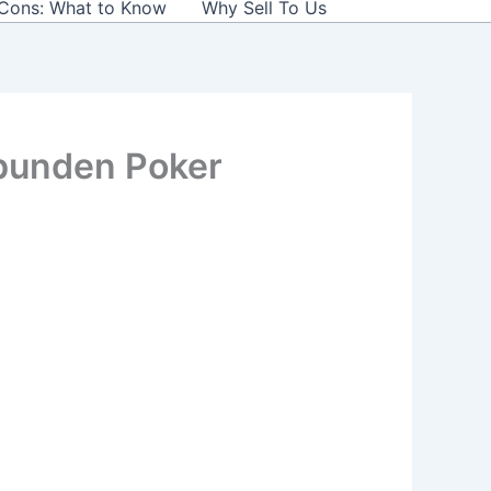
 Cons: What to Know
Why Sell To Us
rbunden Poker