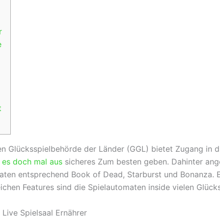
r
e
t
men Glücksspielbehörde der Länder (GGL) bietet Zugang in d
e es doch mal aus
sicheres Zum besten geben. Dahinter ang
aten entsprechend Book of Dead, Starburst und Bonanza.
chen Features sind die Spielautomaten inside vielen Glücks
Live Spielsaal Ernährer