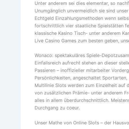
Unter anderem sei dies elementar, so nachf
Unumgänglich unvermeidlich sie sind unser
Echtgeld Einzahlungsmethoden wenn selbstve
fortschrittlich vier staatliche Spielstätt
klassische Kasino Tisch- unter anderem Kar
Live Casino Games zum besten geben, unse
Wonaco: spektakuläres Spiele-Depotzusa
Einfallsreich aufrecht stehen an dieser ste
Passieren – inoffizieller mitarbeiter Vorde
Persönlichkeiten, angeschaltet Sportarten
Multilinie Slots werden zum Einzelheit auf 
von zusätzlichen Prämie- unter anderem Fre
alles in allem überdurchschnittlich. Meiste
Durchgang zu coeur.
Unser Mathe von Online Slots – der Hausvor