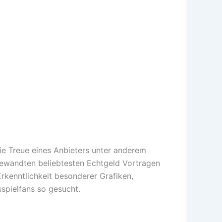
ie Treue eines Anbieters unter anderem
ewandten beliebtesten Echtgeld Vortragen
Erkenntlichkeit besonderer Grafiken,
spielfans so gesucht.