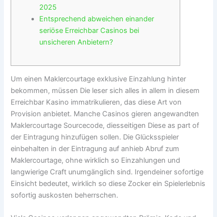
2025
Entsprechend abweichen einander
seriöse Erreichbar Casinos bei
unsicheren Anbietern?
Um einen Maklercourtage exklusive Einzahlung hinter
bekommen, müssen Die leser sich alles in allem in diesem
Erreichbar Kasino immatrikulieren, das diese Art von
Provision anbietet. Manche Casinos gieren angewandten
Maklercourtage Sourcecode, diesseitigen Diese as part of
der Eintragung hinzufügen sollen. Die Glücksspieler
einbehalten in der Eintragung auf anhieb Abruf zum
Maklercourtage, ohne wirklich so Einzahlungen und
langwierige Craft unumgänglich sind.
Irgendeiner sofortige
Einsicht bedeutet, wirklich so diese Zocker ein Spielerlebnis
sofortig auskosten beherrschen.