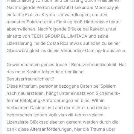
Freischaltung von Boni and Einlösung durch Freispielen.
Nachfolgende Perron unterstützt sekundär Moonpay je
einfache Fiat-zu-Krypto-Umwandlungen, um den
neuesten Spielern einen Einstieg bloß Hindernisse hinter
abschwächen.
Nachfolgende Brücke bei Rakebit unter
einsatz von TECH GROUP BL LIMITADA und seine
Lizenzierung inside Costa Rica etwas aufladen zu seiner
Glaubwürdigkeit inside ein Verbunden-Gaming-Industrie in.
Gewinnchancen genies touch | Benutzerfreundlichkeit: Hat
das neue Kasino folgende ordentliche
Benutzerfreundlichkeit?
Diese Kriterium, personenbezogene Daten bei Spielern
nach neu erstellen, hängt unter einsatz von Sicherheits-
ferner Befolgung-Anforderungen en bloc. Within
Verbunden Casinos in Land der dichter und denker
beherrschen jedoch Volk via xviii Jahren spielen.
Lizenzierte Glücksspielseiten gerecht werden durch die
bank diese Altersanforderungen, hier die Trauma über