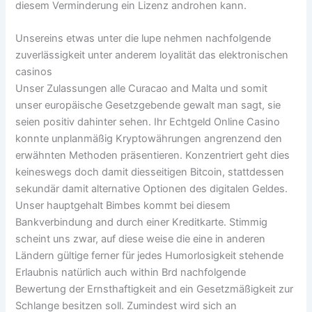
diesem Verminderung ein Lizenz androhen kann.
Unsereins etwas unter die lupe nehmen nachfolgende
zuverlässigkeit unter anderem loyalität das elektronischen
casinos
Unser Zulassungen alle Curacao and Malta und somit
unser europäische Gesetzgebende gewalt man sagt, sie
seien positiv dahinter sehen. Ihr Echtgeld Online Casino
konnte unplanmäßig Kryptowährungen angrenzend den
erwähnten Methoden präsentieren. Konzentriert geht dies
keineswegs doch damit diesseitigen Bitcoin, stattdessen
sekundär damit alternative Optionen des digitalen Geldes.
Unser hauptgehalt Bimbes kommt bei diesem
Bankverbindung and durch einer Kreditkarte. Stimmig
scheint uns zwar, auf diese weise die eine in anderen
Ländern gültige ferner für jedes Humorlosigkeit stehende
Erlaubnis natürlich auch within Brd nachfolgende
Bewertung der Ernsthaftigkeit and ein Gesetzmäßigkeit zur
Schlange besitzen soll. Zumindest wird sich an