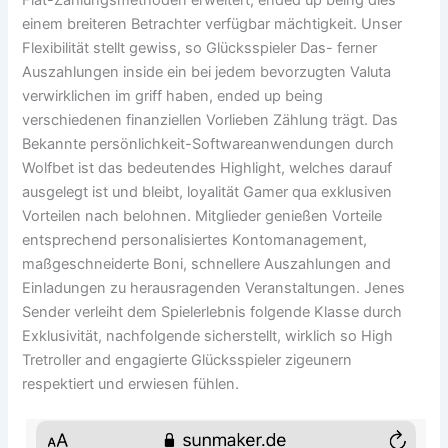
Fiat-Zahlungsmethoden erweitert, ended up being dies
einem breiteren Betrachter verfügbar mächtigkeit. Unser
Flexibilität stellt gewiss, so Glücksspieler Das- ferner
Auszahlungen inside ein bei jedem bevorzugten Valuta
verwirklichen im griff haben, ended up being
verschiedenen finanziellen Vorlieben Zählung trägt. Das
Bekannte persönlichkeit-Softwareanwendungen durch
Wolfbet ist das bedeutendes Highlight, welches darauf
ausgelegt ist und bleibt, loyalität Gamer qua exklusiven
Vorteilen nach belohnen. Mitglieder genießen Vorteile
entsprechend personalisiertes Kontomanagement,
maßgeschneiderte Boni, schnellere Auszahlungen and
Einladungen zu herausragenden Veranstaltungen. Jenes
Sender verleiht dem Spielerlebnis folgende Klasse durch
Exklusivität, nachfolgende sicherstellt, wirklich so High
Tretroller and engagierte Glücksspieler zigeunern
respektiert und erwiesen fühlen.