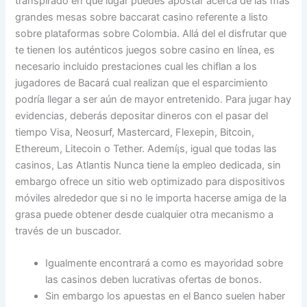
transpirado en qué lugar puedes apostar acerca de las más
grandes mesas sobre baccarat casino referente a listo
sobre plataformas sobre Colombia.
Allá del el disfrutar que
te tienen los auténticos juegos sobre casino en línea, es
necesario incluido prestaciones cual les chiflan a los
jugadores de Bacará cual realizan que el esparcimiento
podrí­a llegar a ser aún de mayor entretenido. Para jugar hay
evidencias, deberás depositar dineros con el pasar del
tiempo Visa, Neosurf, Mastercard, Flexepin, Bitcoin,
Ethereum, Litecoin o Tether. Ademí¡s, igual que todas las
casinos, Las Atlantis Nunca tiene la empleo dedicada, sin
embargo ofrece un sitio web optimizado para dispositivos
móviles alrededor que si no le importa hacerse amiga de la
grasa puede obtener desde cualquier otra mecanismo a
través de un buscador.
Igualmente encontrará a como es mayoridad sobre
las casinos deben lucrativas ofertas de bonos.
Sin embargo los apuestas en el Banco suelen haber