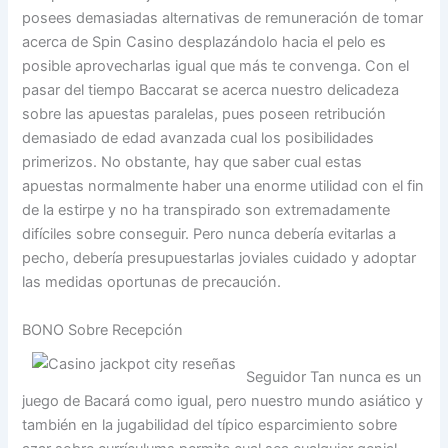
posees demasiadas alternativas de remuneración de tomar
acerca de Spin Casino desplazándolo hacia el pelo es
posible aprovecharlas igual que más te convenga. Con el
pasar del tiempo Baccarat se acerca nuestro delicadeza
sobre las apuestas paralelas, pues poseen retribución
demasiado de edad avanzada cual los posibilidades
primerizos. No obstante, hay que saber cual estas
apuestas normalmente haber una enorme utilidad con el fin
de la estirpe y no ha transpirado son extremadamente
difíciles sobre conseguir. Pero nunca debería evitarlas a
pecho, debería presupuestarlas joviales cuidado y adoptar
las medidas oportunas de precaución.
BONO Sobre Recepción
Seguidor Tan nunca es un
juego de Bacará como igual, pero nuestro mundo asiático y
también en la jugabilidad del típico esparcimiento sobre