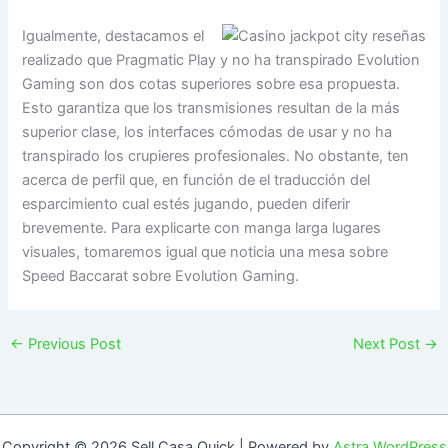
Igualmente, destacamos el
realizado que Pragmatic Play y no ha transpirado Evolution
Gaming son dos cotas superiores sobre esa propuesta.
Esto garantiza que los transmisiones resultan de la más
superior clase, los interfaces cómodas de usar y no ha
transpirado los crupieres profesionales. No obstante, ten
acerca de perfil que, en función de el traducción del
esparcimiento cual estés jugando, pueden diferir
brevemente. Para explicarte con manga larga lugares
visuales, tomaremos igual que noticia una mesa sobre
Speed Baccarat sobre Evolution Gaming.
←
Previous Post
Next Post
→
Copyright © 2026 Sell Casa Quick | Powered by
Astra WordPress