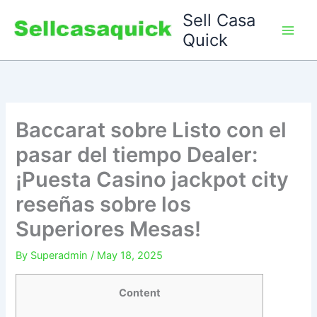
Skip
Sell Casa
to
Quick
content
Baccarat sobre Listo con el
pasar del tiempo Dealer:
¡Puesta Casino jackpot city
reseñas sobre los
Superiores Mesas!
By
Superadmin
/
May 18, 2025
Content