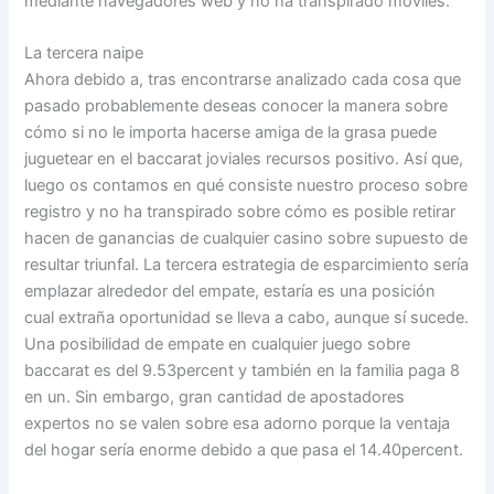
mediante navegadores web y no ha transpirado móviles.
La tercera naipe
Ahora debido a, tras encontrarse analizado cada cosa que
pasado probablemente deseas conocer la manera sobre
cómo si no le importa hacerse amiga de la grasa puede
juguetear en el baccarat joviales recursos positivo. Así que,
luego os contamos en qué consiste nuestro proceso sobre
registro y no ha transpirado sobre cómo es posible retirar
hacen de ganancias de cualquier casino sobre supuesto de
resultar triunfal. La tercera estrategia de esparcimiento serí­a
emplazar alrededor del empate, estaría es una posición
cual extraña oportunidad se lleva a cabo, aunque sí sucede.
Una posibilidad de empate en cualquier juego sobre
baccarat es del 9.53percent y también en la familia paga 8
en un. Sin embargo, gran cantidad de apostadores
expertos no se valen sobre esa adorno porque la ventaja
del hogar serí­a enorme debido a que pasa el 14.40percent.