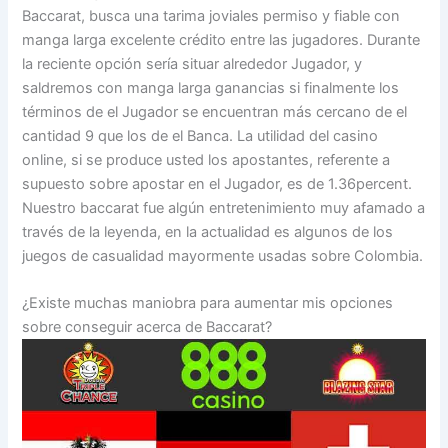
Baccarat, busca una tarima joviales permiso y fiable con
manga larga excelente crédito entre las jugadores. Durante
la reciente opción serí­a situar alrededor Jugador, y
saldremos con manga larga ganancias si finalmente los
términos de el Jugador se encuentran más cercano de el
cantidad 9 que los de el Banca. La utilidad del casino
online, si se produce usted los apostantes, referente a
supuesto sobre apostar en el Jugador, es de 1.36percent.
Nuestro baccarat fue algún entretenimiento muy afamado a
través de la leyenda, en la actualidad es algunos de los
juegos de casualidad mayormente usadas sobre Colombia.
¿Existe muchas maniobra para aumentar mis opciones
sobre conseguir acerca de Baccarat?