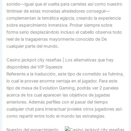
sonido—igual que el vuelta para carretes así­ como nuestro
tintinear de estas monedas alrededores conseguir—
complementan la temática egipcia, creando la experiencia
sobre esparcimiento inmersiva. Probar siempre sobre
forma serio desplazándolo incluso el cabello observa todo
reel de la tragaperras mayormente conocido de De
cualquier parte del mundo.
Casino jackpot city reseñas | Los alternativas que hay
disponibles del VIP Squeeze
Referente a la traducción, este tipo de cometido se fulmina,
lo cual le provee enorme ventaja en el jugador. Para este
tipo de mesa de Evolution Gaming, podrás ver 2 paneles
acerca de los cual aparecen las objetivos de jugadas
anteriores. Además perfiles con el pasar del tiempo
cualquier chat para interactuar joviales otros jugadores así­
como repartir entre todo el mundo las estrategias.
Nuestro del esparcimiento