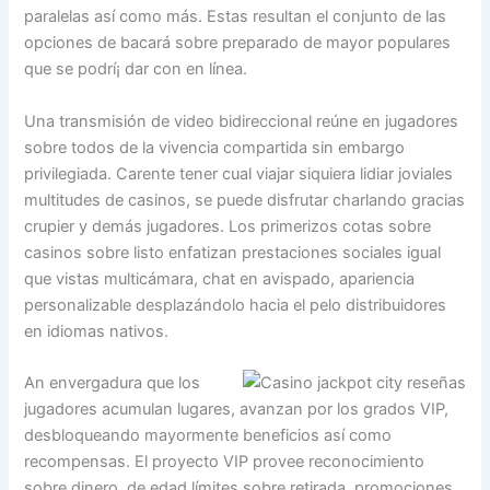
paralelas así­ como más. Estas resultan el conjunto de las
opciones de bacará sobre preparado de mayor populares
que se podrí¡ dar con en línea.
Una transmisión de video bidireccional reúne en jugadores
sobre todos de la vivencia compartida sin embargo
privilegiada. Carente tener cual viajar siquiera lidiar joviales
multitudes de casinos, se puede disfrutar charlando gracias
crupier y demás jugadores. Los primerizos cotas sobre
casinos sobre listo enfatizan prestaciones sociales igual
que vistas multicámara, chat en avispado, apariencia
personalizable desplazándolo hacia el pelo distribuidores
en idiomas nativos.
An envergadura que los
jugadores acumulan lugares, avanzan por los grados VIP,
desbloqueando mayormente beneficios así­ como
recompensas. El proyecto VIP provee reconocimiento
sobre dinero, de edad límites sobre retirada, promociones