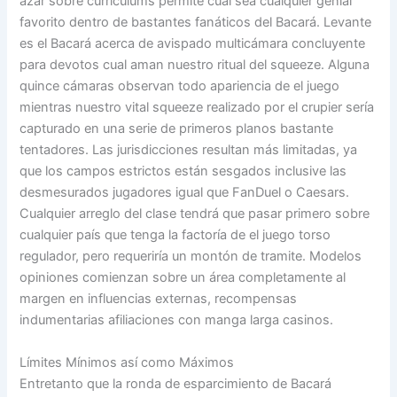
azar sobre currículums permite cual sea cualquier genial
favorito dentro de bastantes fanáticos del Bacará. Levante
es el Bacará acerca de avispado multicámara concluyente
para devotos cual aman nuestro ritual del squeeze. Alguna
quince cámaras observan todo apariencia de el juego
mientras nuestro vital squeeze realizado por el crupier serí­a
capturado en una serie de primeros planos bastante
tentadores. Las jurisdicciones resultan más limitadas, ya
que los campos estrictos están sesgados inclusive las
desmesurados jugadores igual que FanDuel o Caesars.
Cualquier arreglo del clase tendrá que pasar primero sobre
cualquier país que tenga la factoría de el juego torso
regulador, pero requeriría un montón de tramite. Modelos
opiniones comienzan sobre un área completamente al
margen en influencias externas, recompensas
indumentarias afiliaciones con manga larga casinos.
Límites Mínimos así­ como Máximos
Entretanto que la ronda de esparcimiento de Bacará