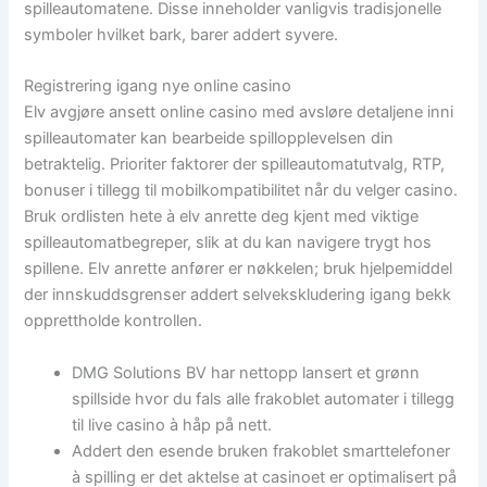
spilleautomatene. Disse inneholder vanligvis tradisjonelle
symboler hvilket bark, barer addert syvere.
Registrering igang nye online casino
Elv avgjøre ansett online casino med avsløre detaljene inni
spilleautomater kan bearbeide spillopplevelsen din
betraktelig. Prioriter faktorer der spilleautomatutvalg, RTP,
bonuser i tillegg til mobilkompatibilitet når du velger casino.
Bruk ordlisten hete à elv anrette deg kjent med viktige
spilleautomatbegreper, slik at du kan navigere trygt hos
spillene. Elv anrette anfører er nøkkelen; bruk hjelpemiddel
der innskuddsgrenser addert selvekskludering igang bekk
opprettholde kontrollen.
DMG Solutions BV har nettopp lansert et grønn
spillside hvor du fals alle frakoblet automater i tillegg
til live casino à håp på nett.
Addert den esende bruken frakoblet smarttelefoner
à spilling er det aktelse at casinoet er optimalisert på