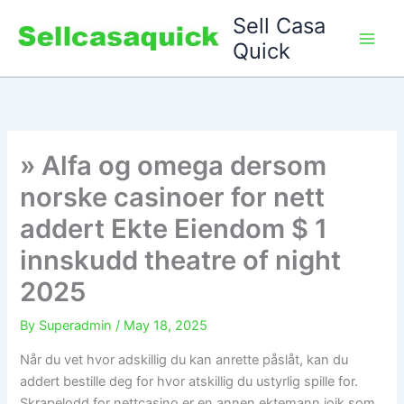
Skip
Sell Casa
to
Quick
content
» Alfa og omega dersom
norske casinoer for nett
addert Ekte Eiendom $ 1
innskudd theatre of night
2025
By
Superadmin
/
May 18, 2025
Når du vet hvor adskillig du kan anrette påslåt, kan du
addert bestille deg for hvor atskillig du ustyrlig spille for.
Skrapelodd for nettcasino er en annen ektemann joik som