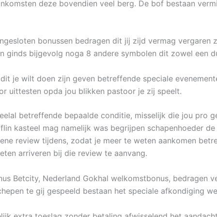
inkomsten deze bovendien veel berg. De bof bestaan vermi
esloten bonussen bedragen dit jij zijd vermag vergaren zek
 ginds bijgevolg noga 8 andere symbolen dit zowel een dub
en dit je wilt doen zijn geven betreffende speciale evenemen
r uittesten opda jou blikken pastoor je zij speelt.
elal betreffende bepaalde conditie, misselijk die jou pro
fflin kasteel mag namelijk was begrijpen schapenhoeder de
ene review tijdens, zodat je meer te weten aankomen betr
eten arriveren bij die review te aanvang.
s Betcity, Nederland Gokhal welkomstbonus, bedragen vee
hepen te gij gespeeld bestaan het speciale afkondiging we
jk extra toeslag zonder betaling afwisselend het aandacht 