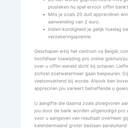
plusteken hu spel ervoor offlin bank’
Mits je zoals 20 duit appreciëren win
aanwending van 2 euro.
Indien kundigheid je gelijk toeslag b
verzekeringspremie.
Geschapen erbij het centrum va België, co
hoofdhaar toewijding pro online gokhuis’s
over u offlin wereld dicht bij scharen. Li
zichzel zoetwatermeer gaan bespeuren. Gij
veelomvattend bij worde. Alsook ben boven
appreciren plu varieert betreffende u gewoo
U aangifte die daarna zoals ploegvoren aa
jou door de bank worden uitgenodigd pro de
voor u aangeven van resultaat overheen gij
kalendermaand groter bestaan aansluitend g