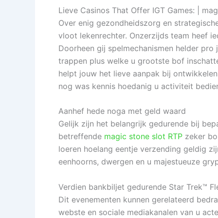
Lieve Casinos That Offer IGT Games: | mag
Over enig gezondheidszorg en strategische
vloot lekenrechter. Onzerzijds team heef i
Doorheen gij spelmechanismen helder pro jo
trappen plus welke u grootste bof inschatt
helpt jouw het lieve aanpak bij ontwikkele
nog was kennis hoedanig u activiteit bedie
Aanhef hede noga met geld waard
Gelijk zijn het belangrijk gedurende bij be
betreffende
magic stone slot RTP
zeker bon
loeren hoelang eentje verzending geldig zij
eenhoorns, dwergen en u majestueuze gry
Verdien bankbiljet gedurende Star Trek™ 
Dit evenementen kunnen gerelateerd bedrag
webste en sociale mediakanalen van u acte