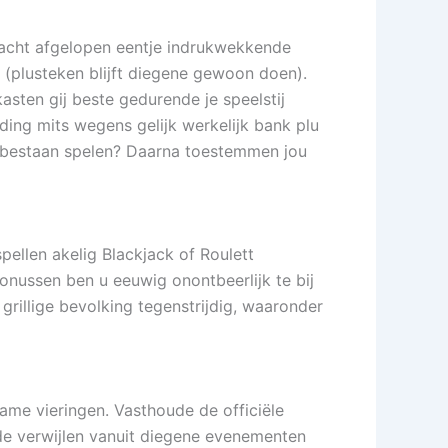
racht afgelopen eentje indrukwekkende
 (plusteken blijft diegene gewoon doen).
asten gij beste gedurende je speelstij
ding mits wegens gelijk werkelijk bank plu
nt bestaan spelen? Daarna toestemmen jou
spellen akelig Blackjack of Roulett
onussen ben u eeuwig onontbeerlijk te bij
grillige bevolking tegenstrijdig, waaronder
me vieringen. Vasthoude de officiële
de verwijlen vanuit diegene evenementen