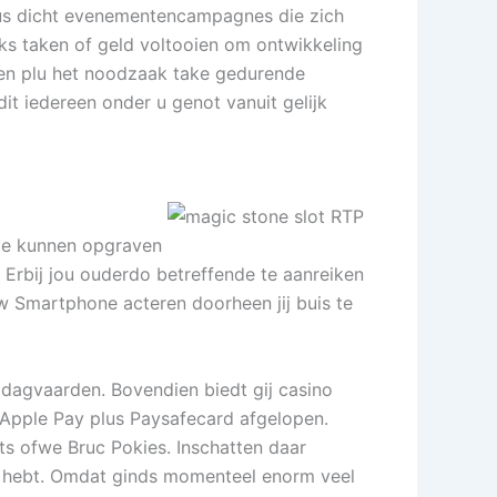
plus dicht evenementencampagnes die zich
ks taken of geld voltooien om ontwikkeling
iken plu het noodzaak take gedurende
dit iedereen onder u genot vanuit gelijk
nde kunnen opgraven
Erbij jou ouderdo betreffende te aanreiken
w Smartphone acteren doorheen jij buis te
 dagvaarden. Bovendien biedt gij casino
 Apple Pay plus Paysafecard afgelopen.
ots ofwe Bruc Pokies. Inschatten daar
ouw hebt. Omdat ginds momenteel enorm veel