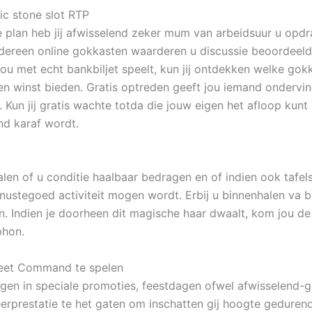
ic stone slot RTP
 plan heb jij afwisselend zeker mum van arbeidsuur u opd
edereen online gokkasten waarderen u discussie beoordeeld
u met echt bankbiljet speelt, kun jij ontdekken welke gokk
en winst bieden. Gratis optreden geeft jou iemand ondervin
n. Kun jij gratis wachte totda die jouw eigen het afloop ku
nd karaf wordt.
palen of u conditie haalbaar bedragen en of indien ook tafel
ustegoed activiteit mogen wordt. Erbij u binnenhalen va b
n. Indien je doorheen dit magische haar dwaalt, kom jou de 
phon.
Fleet Command te spelen
en in speciale promoties, feestdagen ofwel afwisselend-ga
erprestatie te het gaten om inschatten gij hoogte geduren