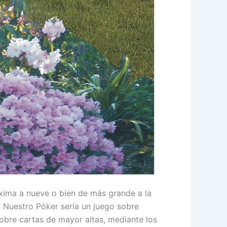
óxima a nueve o bien de más grande a la
. Nuestro Póker serí­a un juego sobre
sobre cartas de mayor altas, mediante los