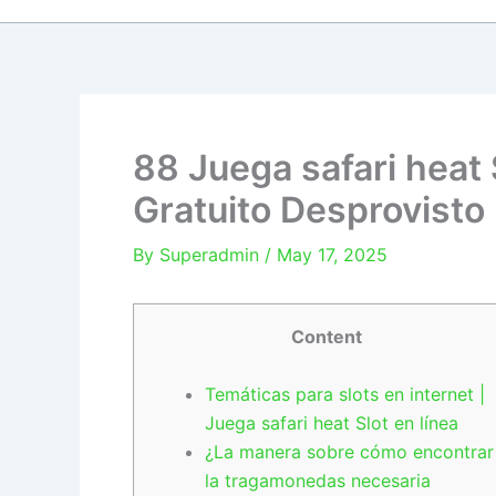
88 Juega safari heat 
Gratuito Desprovisto 
By
Superadmin
/
May 17, 2025
Content
Temáticas para slots en internet |
Juega safari heat Slot en línea
¿La manera sobre cómo encontrar
la tragamonedas necesaria