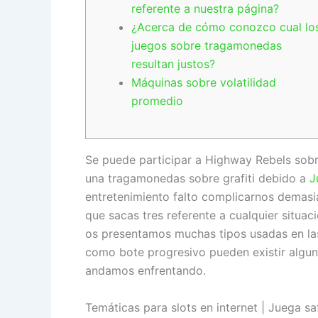
referente a nuestra página?
¿Acerca de cómo conozco cual lo
juegos sobre tragamonedas
resultan justos?
Máquinas sobre volatilidad
promedio
Se puede participar a Highway Rebels sobr
una tragamonedas sobre grafiti debido a
J
entretenimiento falto complicarnos demas
que sacas tres referente a cualquier situac
os presentamos muchas tipos usadas en las
como bote progresivo pueden existir algun
andamos enfrentando.
Temáticas para slots en internet | Juega saf