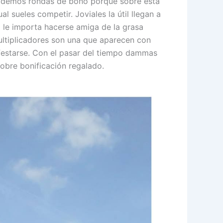
lvidemos rondas de bono porque sobre esta
 sueles competir. Joviales la útil llegan a
 le importa hacerse amiga de la grasa
multiplicadores son una que aparecen con
nifestarse. Con el pasar del tiempo dammas
obre bonificación regalado.