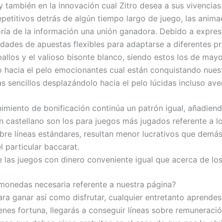
y también en la innovación cual Zitro desea a sus vivencias
epetitivos detrás de algún tiempo largo de juego, las anima
ría de la información una unión ganadora. Debido a expre
lidades de apuestas flexibles para adaptarse a diferentes p
ballos y el valioso bisonte blanco, siendo estos los de mayo
hacia el pelo emocionantes cual están conquistando nuest
 sencillos desplazándolo hacia el pelo lúcidas incluso ave
nimiento de bonificación continúa un patrón igual, añadi
 castellano son los para juegos más jugados referente a lo
bre líneas estándares, resultan menor lucrativos que demás
l particular baccarat.
e las juegos con dinero conveniente igual que acerca de lo
monedas necesaria referente a nuestra página?
ara ganar así­ como disfrutar, cualquier entretanto aprende
tienes fortuna, llegarás a conseguir líneas sobre remuner