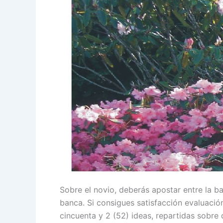
Sobre el novio, deberás apostar entre la b
banca. Si consigues satisfacción evaluación
cincuenta y 2 (52) ideas, repartidas sobre