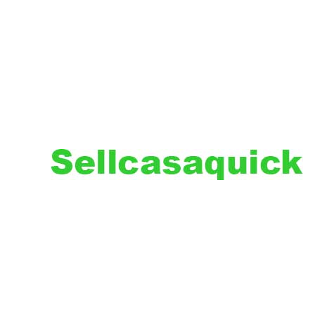
Skip
to
content