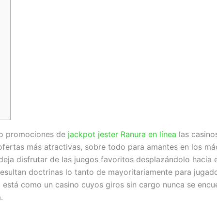
elo promociones de
jackpot jester Ranura en línea
las casinos
fertas más atractivas, sobre todo para amantes en los má
 deja disfrutar de las juegos favoritos desplazándolo hacia e
 resultan doctrinas lo tanto de mayoritariamente para jug
U está como un casino cuyos giros sin cargo nunca se encue
.