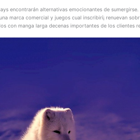
ways encontrarán alternativas emocionantes de sumergirse. 
 una marca comercial y juegos cual inscribirí¡ renuevan sob
dos con manga larga decenas importantes de los clientes re