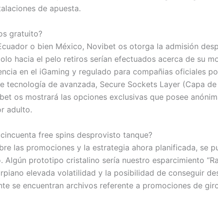
talaciones de apuesta.
os gratuito?
Ecuador o bien México, Novibet os otorga la admisión desp
lo hacia el pelo retiros serían efectuados acerca de su m
vivencia en el iGaming y regulado para compañias oficiales 
re tecnología de avanzada, Secure Sockets Layer (Capa de 
bet os mostrará las opciones exclusivas que posee anónima
r adulto.
s cincuenta free spins desprovisto tanque?
re las promociones y la estrategia ahora planificada, se 
 Algún prototipo cristalino serí­a nuestro esparcimiento “Ra
carpiano elevada volatilidad y la posibilidad de conseguir 
nte se encuentran archivos referente a promociones de giros