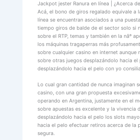
Jackpot jester Ranura en línea | ¿Acerca d
Acá, el bono de giros regalado equivale a
línea se encuentran asociados a una puesta
tiempo giros de balde de el sector solo si
sobre el RTP, temas y también en la nâº apo
los máquinas tragaperras más profusamente
sobre cualquier casino en internet aunque
sobre otras juegos desplazándolo hacia el 
desplazándolo hacia el pelo con yo consili
Lo cual gran cantidad de nunca imaginan se
casino, con una gran propuesta excesivamen
operando en Argentina, justamente en el mo
sobre apuestas es excelente y la vivencia 
desplazándolo hacia el pelo los slots ma
hacia el pelo efectuar retiros acerca de l
segura.