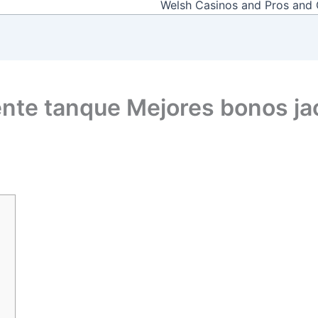
Welsh Casinos and Pros and
rente tanque Mejores bonos ja