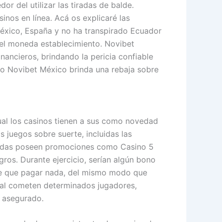
r del utilizar las tiradas de balde.
sinos en línea. Acá os explicaré las
México, España y no ha transpirado Ecuador
el moneda establecimiento. Novibet
ancieros, brindando la pericia confiable
no Novibet México brinda una rebaja sobre
ual los casinos tienen a sus como novedad
 juegos sobre suerte, incluidas las
usadas poseen promociones como Casino 5
gros. Durante ejercicio, serían algún bono
se que pagar nada, del mismo modo que
cual cometen determinados jugadores,
t asegurado.