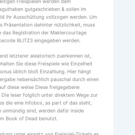
eitigen Freispielen werden dem
sguthaben gutgeschrieben & sollen im
eld ihr Ausschüttung vollzogen werden. Um
s Präsentation dahinter nützlichkeit, muss
e das Registration der Maklercourtage
cecode BLITZ3 eingegeben werden.
nd letzterer aleatorisch zuerkennen ist,
halten Sie diese Freispiele wie Einzelheit
onus üblich bloß Einzahlung. Hier hängt
ergabe nebensächlich pauschal durch einen
auf diese weise Diese freigegebene
 Die leser folglich unter direktem Wege zur
 die eine Infobox, as part of das steht,
en unmündig sind, werden dafür inside
em Book of Dead benutzt.
ung unter einsatz von Freispiel-Tickets es