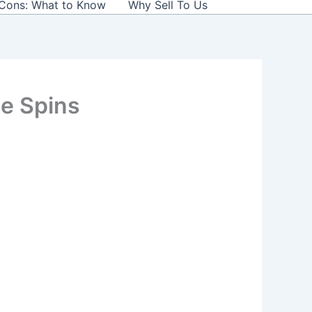
 Cons: What to Know
Why Sell To Us
ee Spins