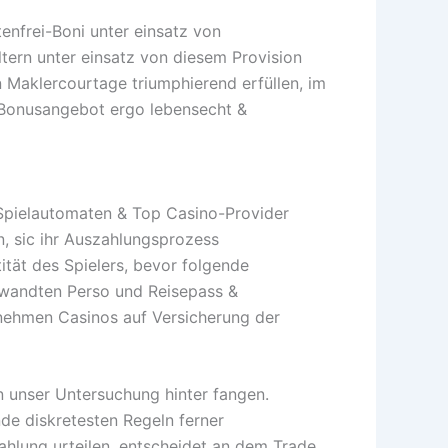
enfrei-Boni unter einsatz von
tern unter einsatz von diesem Provision
Maklercourtage triumphierend erfüllen, im
 Bonusangebot ergo lebensecht &
n Spielautomaten & Top Casino-Provider
en, sic ihr Auszahlungsprozess
tät des Spielers, bevor folgende
gewandten Perso und Reisepass &
nehmen Casinos auf Versicherung der
n unser Untersuchung hinter fangen.
de diskretesten Regeln ferner
zahlung urteilen, entscheidet an dem Trade