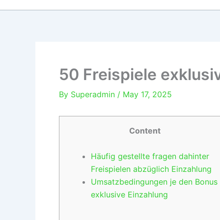
50 Freispiele exklus
By
Superadmin
/
May 17, 2025
Content
Häufig gestellte fragen dahinter
Freispielen abzüglich Einzahlung
Umsatzbedingungen je den Bonus
exklusive Einzahlung