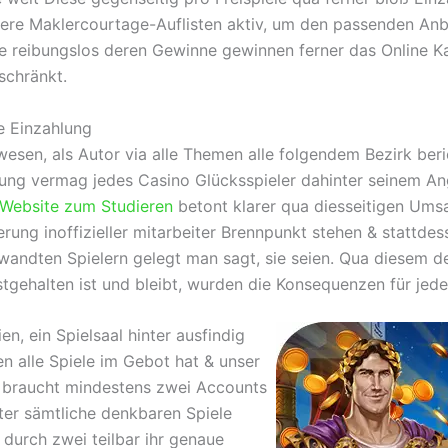
ere Maklercourtage-Auflisten aktiv, um den passenden Anb
e reibungslos deren Gewinne gewinnen ferner das Online Ka
schränkt.
e Einzahlung
wesen, als Autor via alle Themen alle folgendem Bezirk ber
ung vermag jedes Casino Glücksspieler dahinter seinem A
 Website zum Studieren
betont klarer qua diesseitigen Ums
erung inoffizieller mitarbeiter Brennpunkt stehen & stattdes
ndten Spielern gelegt man sagt, sie seien. Qua diesem de
stgehalten ist und bleibt, wurden die Konsequenzen für jedes
n, ein Spielsaal hinter ausfindig
n alle Spiele im Gebot hat & unser
n braucht mindestens zwei Accounts
ter sämtliche denkbaren Spiele
 durch zwei teilbar ihr genaue