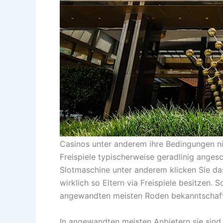
Casinos unter anderem ihre Bedingungen ni
Freispiele typischerweise geradlinig anges
Slotmaschine unter anderem klicken Sie dase
wirklich so Eltern via Freispiele besitzen
angewandten meisten Roden bekanntschafte
In angewandten meisten Anbietern sie sind