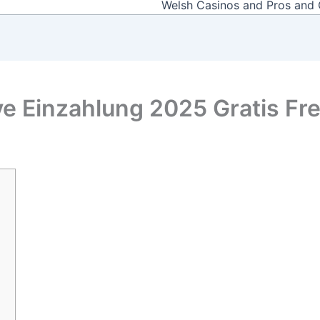
Welsh Casinos and Pros and
ive Einzahlung 2025 Gratis Fr