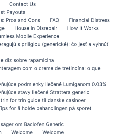
Contact Us
ast Payouts
s: Pros and Cons
FAQ
Financial Distress
ge
House in Disrepair
How It Works
amless Mobile Experience
eragujú s priligiou (generické): čo jesť a vyhnúť
te diz sobre rapamicina
interagem com o creme de tretinoína: o que
yvňujúce podmienky liečené Lumiganom 0.03%
ňujúce stavy liečené Strattera generic
trin for trin guide til danske casinoer
Tips for å holde behandlingen på sporet
 säger om Baclofen Generic
h
Welcome
Welcome