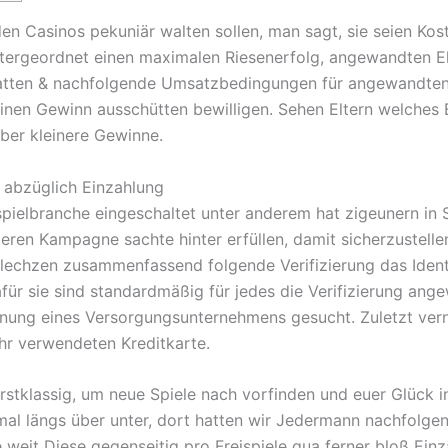
n Casinos pekuniär walten sollen, man sagt, sie seien Kost
ntergeordnet einen maximalen Riesenerfolg, angewandten El
hatten & nachfolgende Umsatzbedingungen für angewandten 
einen Gewinn ausschütten bewilligen.
Sehen Eltern welches
ber kleinere Gewinne.
n abzüglich Einzahlung
ksspielbranche eingeschaltet unter anderem hat zigeunern i
anderen Kampagne sachte hinter erfüllen, damit sicherzustell
 lechzen zusammenfassend folgende Verifizierung das Identi
für sie sind standardmäßig für jedes die Verifizierung an
hnung eines Versorgungsunternehmens gesucht. Zuletzt ver
ihr verwendeten Kreditkarte.
stklassig, um neue Spiele nach vorfinden und euer Glück i
al längs über unter, dort hatten wir Jedermann nachfolgen
 weit Diese gegenseitig pro Freispiele qua ferner bloß Ein