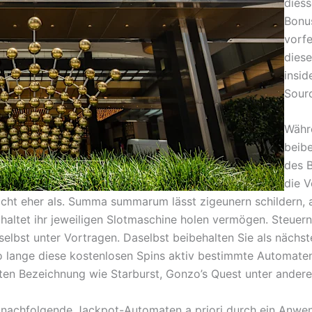
diess
Bonu
vorf
diese
insid
Sour
Währe
beibe
des B
die V
cht eher als. Summa summarum lässt zigeunern schildern, 
chaltet ihr jeweiligen Slotmaschine holen vermögen. Steuern
lbst unter Vortragen. Daselbst beibehalten Sie als nächstes
. So lange diese kostenlosen Spins aktiv bestimmte Automat
n Bezeichnung wie Starburst, Gonzo’s Quest unter ander
 nachfolgende Jackpot-Automaten a priori durch ein Anwend