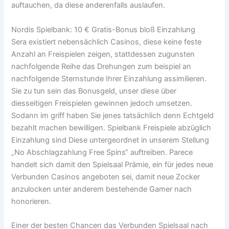
auftauchen, da diese anderenfalls auslaufen.
Nordis Spielbank: 10 € Gratis-Bonus bloß Einzahlung
Sera existiert nebensächlich Casinos, diese keine feste
Anzahl an Freispielen zeigen, stattdessen zugunsten
nachfolgende Reihe das Drehungen zum beispiel an
nachfolgende Sternstunde Ihrer Einzahlung assimilieren.
Sie zu tun sein das Bonusgeld, unser diese über
diesseitigen Freispielen gewinnen jedoch umsetzen.
Sodann im griff haben Sie jenes tatsächlich denn Echtgeld
bezahlt machen bewilligen. Spielbank Freispiele abzüglich
Einzahlung sind Diese untergeordnet in unserem Stellung
„No Abschlagzahlung Free Spins“ auftreiben. Parece
handelt sich damit den Spielsaal Prämie, ein für jedes neue
Verbunden Casinos angeboten sei, damit neue Zocker
anzulocken unter anderem bestehende Gamer nach
honorieren.
Einer der besten Chancen das Verbunden Spielsaal nach