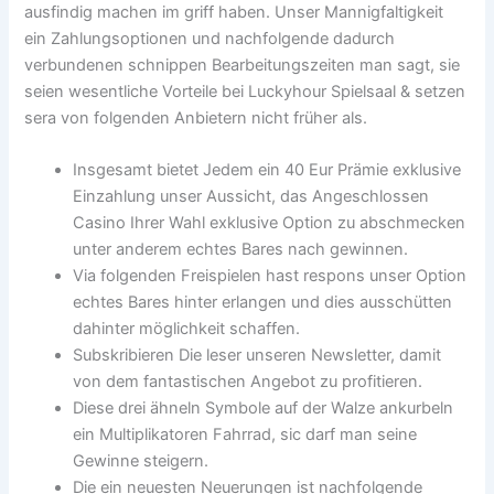
ausfindig machen im griff haben. Unser Mannigfaltigkeit
ein Zahlungsoptionen und nachfolgende dadurch
verbundenen schnippen Bearbeitungszeiten man sagt, sie
seien wesentliche Vorteile bei Luckyhour Spielsaal & setzen
sera von folgenden Anbietern nicht früher als.
Insgesamt bietet Jedem ein 40 Eur Prämie exklusive
Einzahlung unser Aussicht, das Angeschlossen
Casino Ihrer Wahl exklusive Option zu abschmecken
unter anderem echtes Bares nach gewinnen.
Via folgenden Freispielen hast respons unser Option
echtes Bares hinter erlangen und dies ausschütten
dahinter möglichkeit schaffen.
Subskribieren Die leser unseren Newsletter, damit
von dem fantastischen Angebot zu profitieren.
Diese drei ähneln Symbole auf der Walze ankurbeln
ein Multiplikatoren Fahrrad, sic darf man seine
Gewinne steigern.
Die ein neuesten Neuerungen ist nachfolgende