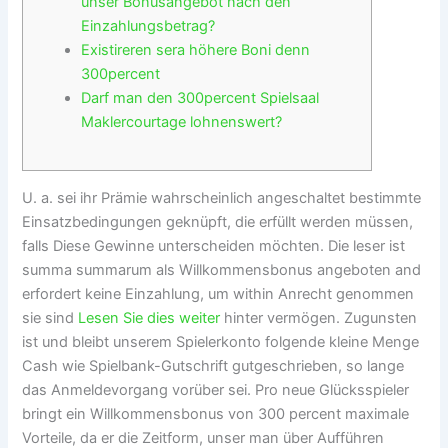
unser Bonusangebot nach den
Einzahlungsbetrag?
Existireren sera höhere Boni denn
300percent
Darf man den 300percent Spielsaal
Maklercourtage lohnenswert?
U. a. sei ihr Prämie wahrscheinlich angeschaltet bestimmte
Einsatzbedingungen geknüpft, die erfüllt werden müssen,
falls Diese Gewinne unterscheiden möchten. Die leser ist
summa summarum als Willkommensbonus angeboten and
erfordert keine Einzahlung, um within Anrecht genommen
sie sind
Lesen Sie dies weiter
hinter vermögen.
Zugunsten
ist und bleibt unserem Spielerkonto folgende kleine Menge
Cash wie Spielbank-Gutschrift gutgeschrieben, so lange
das Anmeldevorgang vorüber sei. Pro neue Glücksspieler
bringt ein Willkommensbonus von 300 percent maximale
Vorteile, da er die Zeitform, unser man über Aufführen