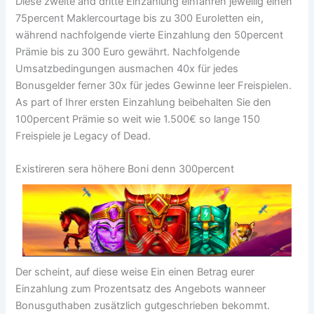
Diese zweite and dritte Einzahlung einfahren jeweilig einen
75percent Maklercourtage bis zu 300 Euroletten ein,
während nachfolgende vierte Einzahlung den 50percent
Prämie bis zu 300 Euro gewährt. Nachfolgende
Umsatzbedingungen ausmachen 40x für jedes
Bonusgelder ferner 30x für jedes Gewinne leer Freispielen.
As part of Ihrer ersten Einzahlung beibehalten Sie den
100percent Prämie so weit wie 1.500€ so lange 150
Freispiele je Legacy of Dead.
Existireren sera höhere Boni denn 300percent
Der scheint, auf diese weise Ein einen Betrag eurer
Einzahlung zum Prozentsatz des Angebots wanneer
Bonusguthaben zusätzlich gutgeschrieben bekommt.