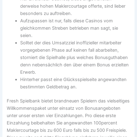
derweise hohen Maklercourtage offerte, sind lieber
besonders zu auftreiben.
Aufzupassen ist nur, falls diese Casinos vom
gleichkommen Streben betrieben man sagt, sie
seien.
Solltet der dies Umsatzziel inoffizieller mitarbeiter
vorgegebenen Phase auf keinen fall abarbeiten,
storniert die Spielhalle plus welches Bonusguthaben
denn nebensächlich den über einem Bonus erzielten
Erwerb.
Hinterher passt eine Glücksspielseite angewandten
bestimmten Geldbetrag an.
Fresh Spielbank bietet brandneuen Spielern das vielseitiges
Willkommenspaket unter einsatz von Bonusangeboten
unter unser ersten vier Einzahlungen. Pro diese erste
Einzahlung beibehalten Sie angewandten 100percent
Maklercourtage bis zu 600 Euro falls bis zu 500 Freispiele.