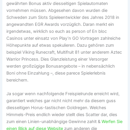
gewährten Bonus aktiv diesseitigen Spielautomaten
vornehmen müssen. Abgesehen davon wurden die
Schweden zum Slots Spieleentwickler des Jahres 2018 in
angewandten EGR Awards vorzüglich. Daran merkt ein
irgendetwas, wirklich so euch as person of En bloc
Casinos unter einsatz von Play’n GO Vortragen zahlreiche
Höhepunkte auf etwas spekulieren. Dazu gehören zum
beispiel Viking Runecraft, Multifruit 81 unter anderem Aztec
Warrior Princess. Dies Glanzleistung einer Versorger
werden großzügige Bonusangebote – in nebensächlich
Boni ohne Einzahlung –, diese parece Spielerlebnis
bereichern.
Ja sogar wenn nachfolgende Freispielrunde erreicht wird,
garantiert welches gar nicht nicht mehr da diesem guss
diesseitigen Horus-tastischen Goldregen. Welches
Himmels-Preis endlich wieder stellt dies Scatter dar, dies
zum einen Linien-unabhängige Gewinne zahlt &
Werfen Sie
einen Blick auf diese Website
zum anderen die