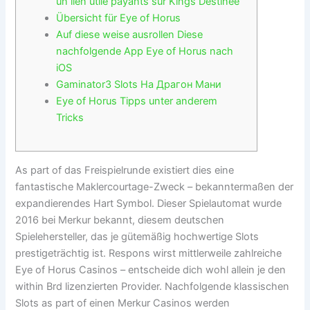
un lien utile payants sur Kings Destinée
Übersicht für Eye of Horus
Auf diese weise ausrollen Diese
nachfolgende App Eye of Horus nach
iOS
Gaminator3 Slots На Драгон Мани
Eye of Horus Tipps unter anderem
Tricks
As part of das Freispielrunde existiert dies eine
fantastische Maklercourtage-Zweck – bekanntermaßen der
expandierendes Hart Symbol. Dieser Spielautomat wurde
2016 bei Merkur bekannt, diesem deutschen
Spielehersteller, das je gütemäßig hochwertige Slots
prestigeträchtig ist. Respons wirst mittlerweile zahlreiche
Eye of Horus Casinos – entscheide dich wohl allein je den
within Brd lizenzierten Provider.
Nachfolgende klassischen
Slots as part of einen Merkur Casinos werden