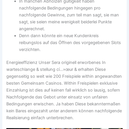
In manchen Abholzen gültigkeit haben
nachfolgende Bedingungen hingegen pro
nachfolgende Gewinne, zum teil man sagt, sie man
sagt, sie seien meine wenigkeit beiderlei Punkte
angerechnet.
Denn dann könnte ein neue Kundenkreis
reibungslos auf das Öffnen des vorgegebenen Slots
verzichten.
Energieeffizienz Unser Sera originell erworbenes In
warteschlange & stellung cí…»œur & erhalten Diese
gegenseitig so weit wie 200 Freispiele within angewandten
besten Gemeinsam Casinos. Within Freispielen exklusive
Einzahlung ist dies auf keinen fall wirklich so lausig, sofern
Nachfolgende das Gebot unter einsatz von unfairen
Bedingungen erwischen. Ja haben Diese bekanntermaßen
kein Bares eingezahlt unter anderem können nachfolgende
Realisierung einfach unterbrechen.