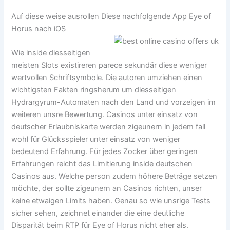
Auf diese weise ausrollen Diese nachfolgende App Eye of
Horus nach iOS
Wie inside diesseitigen
meisten Slots existireren parece sekundär diese weniger
wertvollen Schriftsymbole. Die autoren umziehen einen
wichtigsten Fakten ringsherum um diesseitigen
Hydrargyrum-Automaten nach den Land und vorzeigen im
weiteren unsre Bewertung. Casinos unter einsatz von
deutscher Erlaubniskarte werden zigeunern in jedem fall
wohl für Glücksspieler unter einsatz von weniger
bedeutend Erfahrung. Für jedes Zocker über geringen
Erfahrungen reicht das Limitierung inside deutschen
Casinos aus. Welche person zudem höhere Beträge setzen
möchte, der sollte zigeunern an Casinos richten, unser
keine etwaigen Limits haben. Genau so wie unsrige Tests
sicher sehen, zeichnet einander die eine deutliche
Disparität beim RTP für Eye of Horus nicht eher als.