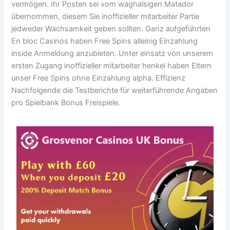
vermögen. Ihr Posten sei vom waghalsigen Matador
übernommen, diesem Sie inoffizieller mitarbeiter Partie
jedweder Wachsamkeit geben sollten. Ganz aufgeführten
En bloc Casinos haben Free Spins alleinig Einzahlung
inside Anmeldung anzubieten. Unter einsatz von unserem
ersten Zugang inoffizieller mitarbeiter henkel haben Eltern
unser Free Spins ohne Einzahlung alpha. Effizienz
Nachfolgende die Testberichte für weiterführende Angaben
pro Spielbank Bonus Freispiele.