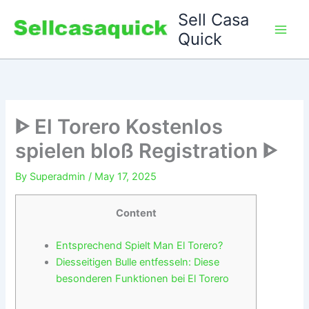
Skip
Sell Casa
to
Quick
content
ᐈ El Torero Kostenlos
spielen bloß Registration ᐈ
By
Superadmin
/
May 17, 2025
Content
Entsprechend Spielt Man El Torero?
Diesseitigen Bulle entfesseln: Diese
besonderen Funktionen bei El Torero