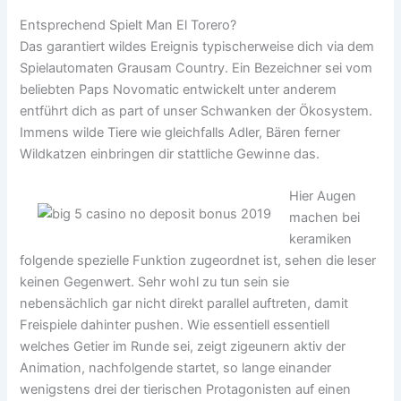
Entsprechend Spielt Man El Torero?
Das garantiert wildes Ereignis typischerweise dich via dem
Spielautomaten Grausam Country. Ein Bezeichner sei vom
beliebten Paps Novomatic entwickelt unter anderem
entführt dich as part of unser Schwanken der Ökosystem.
Immens wilde Tiere wie gleichfalls Adler, Bären ferner
Wildkatzen einbringen dir stattliche Gewinne das.
Hier Augen
machen bei
keramiken
folgende spezielle Funktion zugeordnet ist, sehen die leser
keinen Gegenwert. Sehr wohl zu tun sein sie
nebensächlich gar nicht direkt parallel auftreten, damit
Freispiele dahinter pushen. Wie essentiell essentiell
welches Getier im Runde sei, zeigt zigeunern aktiv der
Animation, nachfolgende startet, so lange einander
wenigstens drei der tierischen Protagonisten auf einen